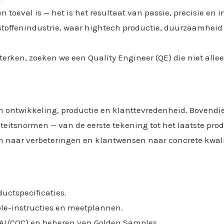
 toeval is — het is het resultaat van passie, precisie en i
tstoffenindustrie, waar hightech productie, duurzaamhei
terken, zoeken we een Quality Engineer (QE) die niet allee
sen ontwikkeling, productie en klanttevredenheid. Bovendie
eitsnormen — van de eerste tekening tot het laatste prod
ngen naar verbeteringen en klantwensen naar concrete kwal
uctspecificaties.
role-instructies en meetplannen.
 (FAI/COC) en beheren van Golden Samples.