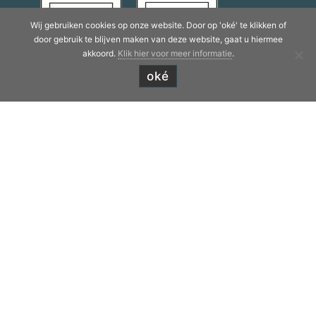
Wij gebruiken cookies op onze website. Door op 'oké' te klikken of
door gebruik te blijven maken van deze website, gaat u hiermee
akkoord.
Klik hier voor meer informatie
.
oké
Over Appkuns:
Gespecialiseerd in kunststof spuitgieten en
uw ideale partner voor de beste 'fit for
purpose' producten voor medische-,