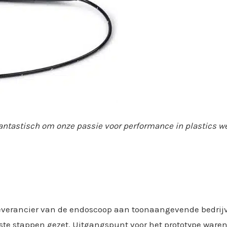
Fantastisch om onze passie voor performance in plastics 
 leverancier van de endoscoop aan toonaangevende bedrijv
rste stappen gezet. Uitgangspunt voor het prototype ware