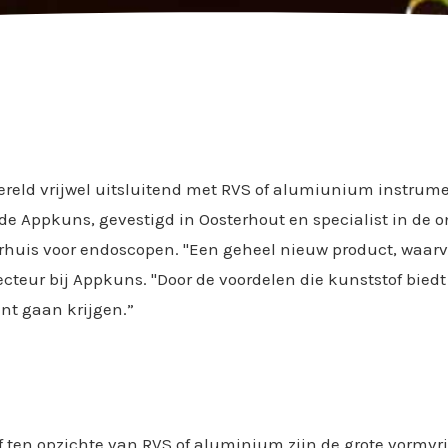
reld vrijwel uitsluitend met RVS of alumiunium instrumen
lde Appkuns, gevestigd in Oosterhout en specialist in de 
urhuis voor endoscopen. "Een geheel nieuw product, waar
recteur bij Appkuns. "Door de voordelen die kunststof bie
nt gaan krijgen.”
ten opzichte van RVS of aluminium zijn de grote vormvri