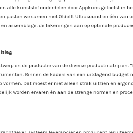
den alle kunststof onderdelen door Appkuns getoetst in he
ren pasten we samen met Oldelft Ultrasound en één van o
g en assemblage, de tekeningen aan op optimale produce
lslag
ntwerp en de productie van de diverse productmatrijzen. 
rumenten. Binnen de kaders van een uitdagend budget m
vormen. Dat moest er niet alleen strak uitzien en ergon
delijk worden ervaren én aan de strenge normen en proce
achtgever, systeem leverancier en producent resulteerde