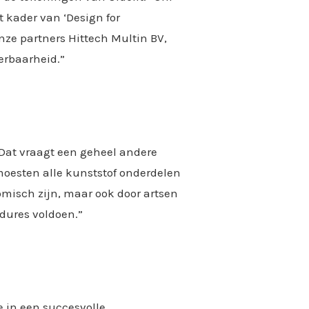
t kader van ‘Design for
nze partners Hittech Multin BV,
erbaarheid.”
“Dat vraagt een geheel andere
oesten alle kunststof onderdelen
omisch zijn, maar ook door artsen
dures voldoen.”
 in een succesvolle