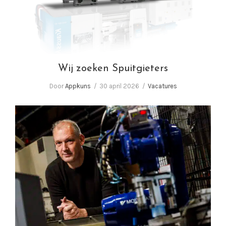
Wij zoeken Spuitgieters
Door
Appkuns
30 april 2026
Vacatures
In gesprek met Corné van Baal, eigenaar
Appkuns | Performance in plastics!