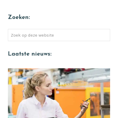
Zoeken:
Zoek
op
deze
Laatste nieuws:
website
Quality Engineer gezocht (die wél verschil
ziet tussen goed en perfect)