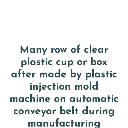
Door
Appkuns
naar
Head
de
Rech
hoofd
inhoud
Many row of clear
plastic cup or box
after made by plastic
injection mold
machine on automatic
conveyor belt during
manufacturing