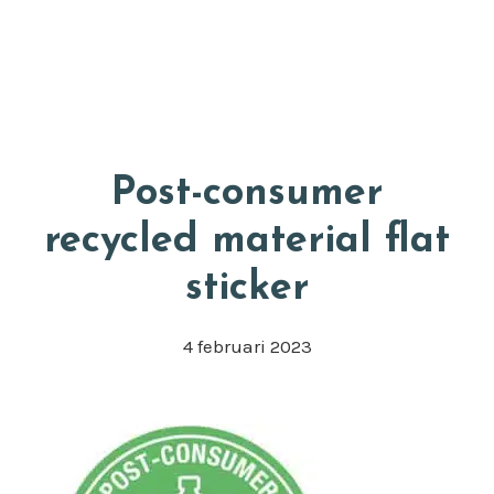
Door
Appkuns
naar
Head
de
Rech
hoofd
inhoud
Post-consumer
recycled material flat
sticker
4 februari 2023