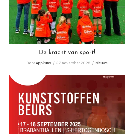
De kracht van sport!
De kracht van sport!
Door
Appkuns
27 november 2025
Nieuws
Bezoekt u ons tijdens de Kunststoffenbeurs
2025