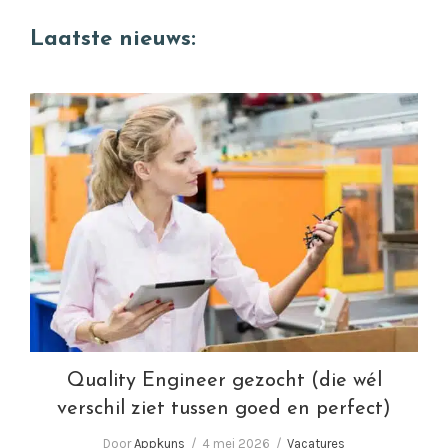
deze
Laatste nieuws:
website
Quality Engineer gezocht (die wél verschil
ziet tussen goed en perfect)
Quality Engineer gezocht (die wél
verschil ziet tussen goed en perfect)
Door
Appkuns
4 mei 2026
Vacatures