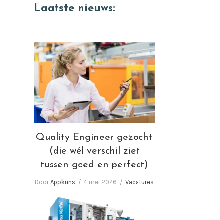
website
Laatste nieuws:
Quality Engineer gezocht
(die wél verschil ziet tussen
goed en perfect)
Quality Engineer gezocht
(die wél verschil ziet
tussen goed en perfect)
Door
Appkuns
4 mei 2026
Vacatures