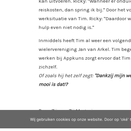
kan uitvoeren. Ricky: "Wanneer er ondui
reiskosten, dan spring ik bij." Door het
werksituatie van Tim. Ricky: "Daardoor 
hulp even niet nodig is."
Inmiddels heeft Tim al weer een volgende 
wielervereniging Jan van Arkel. Tim bege
werken bij Appkuns zorgt ervoor dat Tim 
zichzelf.
Of zoals hij het zelf zegt:
"Dankzij mijn we
mooi is dat!?
Bron: Zij aan Zij Magazine
Auteur: Petra Roemer
Wij gebruiken cookies op onze website. Door op 'oké' 
Fotografie: Wim Muijs