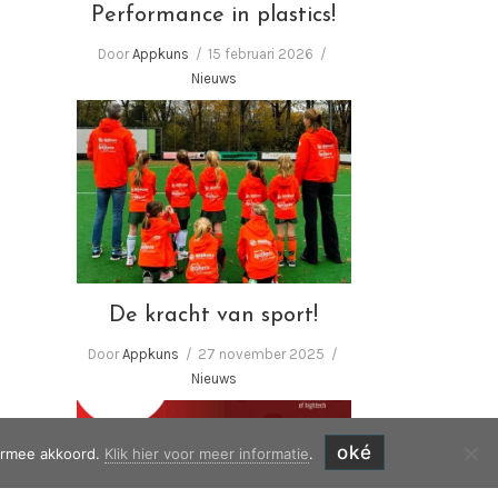
Performance in plastics!
Door
Appkuns
15 februari 2026
Nieuws
De kracht van sport!
De kracht van sport!
Door
Appkuns
27 november 2025
Nieuws
oké
iermee akkoord.
Klik hier voor meer informatie
.
Bezoekt u ons tijdens de