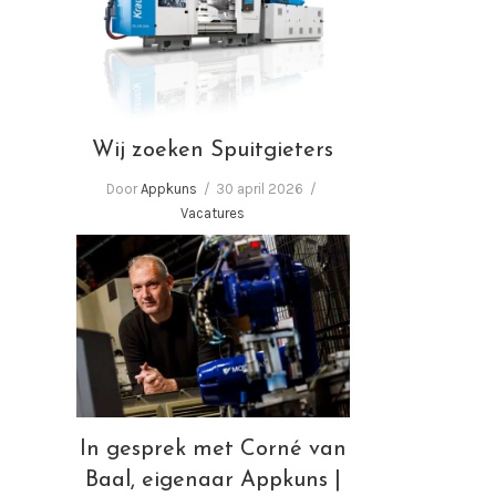
Wij zoeken Spuitgieters
Wij zoeken Spuitgieters
Door
Appkuns
30 april 2026
Vacatures
In gesprek met Corné van
Baal, eigenaar Appkuns |
Performance in plastics!
In gesprek met Corné van
Baal, eigenaar Appkuns |