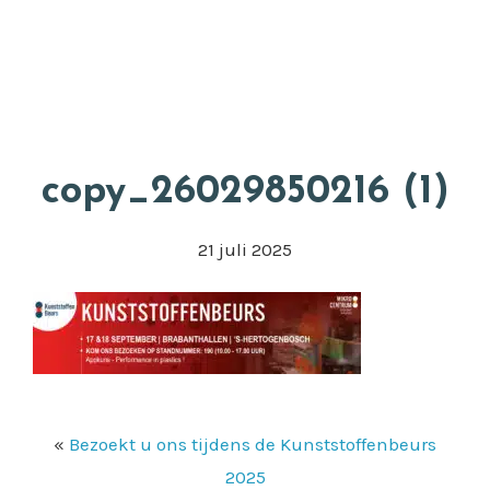
Door
Appkuns
naar
Head
de
Rech
hoofd
inhoud
copy_26029850216 (1)
21 juli 2025
«
Bezoekt u ons tijdens de Kunststoffenbeurs
2025