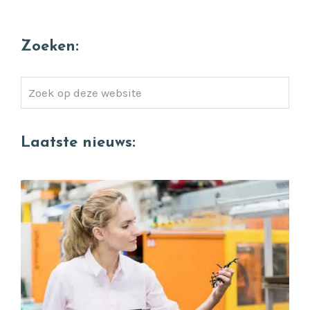
Zoeken:
Zoek
op
deze
Laatste nieuws:
website
Quality Engineer gezocht (die wél verschil
ziet tussen goed en perfect)