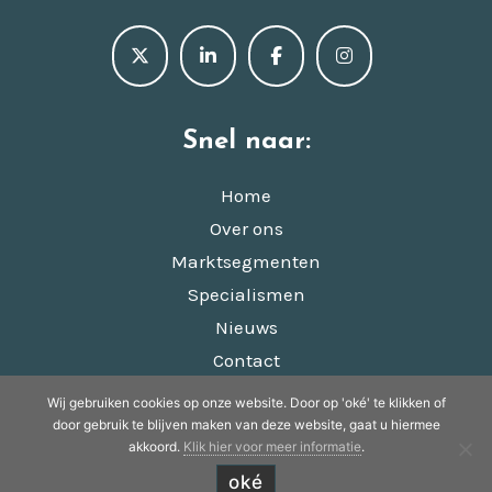
Snel naar:
Home
Over ons
Marktsegmenten
Specialismen
Nieuws
Contact
Wij gebruiken cookies op onze website. Door op 'oké' te klikken of
© Copyright 2022 - 2026
Appkuns
· Alle rechten
door gebruik te blijven maken van deze website, gaat u hiermee
akkoord.
Klik hier voor meer informatie
.
voorbehouden
Ontwikkeling door
Probu
oké