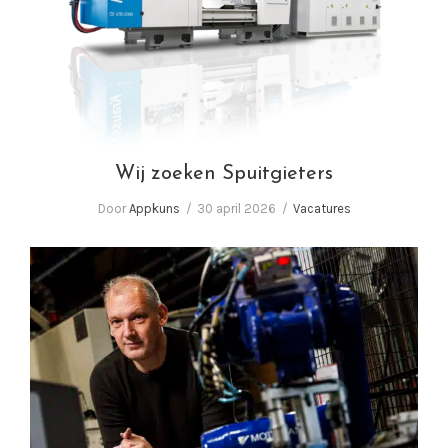
Wij zoeken Spuitgieters
Wij zoeken Spuitgieters
Door
Appkuns
30 april 2026
Vacatures
In gesprek met Corné van Baal, eigenaar
Appkuns | Performance in plastics!