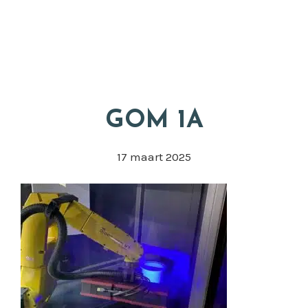
Door
Appkuns
naar
Head
de
Rech
hoofd
inhoud
GOM 1A
17 maart 2025