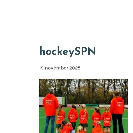
Door
Appkuns
naar
de
hoofd
inhoud
hockeySPN
19 november 2025