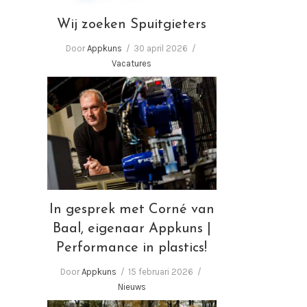
Wij zoeken Spuitgieters
Door
Appkuns
30 april 2026
Vacatures
In gesprek met Corné van
Baal, eigenaar Appkuns |
Performance in plastics!
In gesprek met Corné van
Baal, eigenaar Appkuns |
Performance in plastics!
Door
Appkuns
15 februari 2026
Nieuws