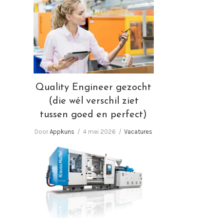
Quality Engineer gezocht
(die wél verschil ziet tussen
goed en perfect)
Quality Engineer gezocht
(die wél verschil ziet
tussen goed en perfect)
Door
Appkuns
4 mei 2026
Vacatures
Wij zoeken Spuitgieters