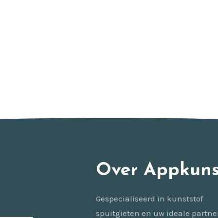
Over Appkuns
Gespecialiseerd in kunststof
spuitgieten en uw ideale partne