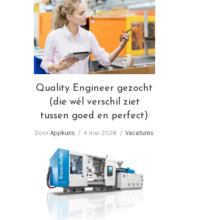
Quality Engineer gezocht
(die wél verschil ziet tussen
goed en perfect)
Quality Engineer gezocht
(die wél verschil ziet
tussen goed en perfect)
Door
Appkuns
4 mei 2026
Vacatures
Wij zoeken Spuitgieters