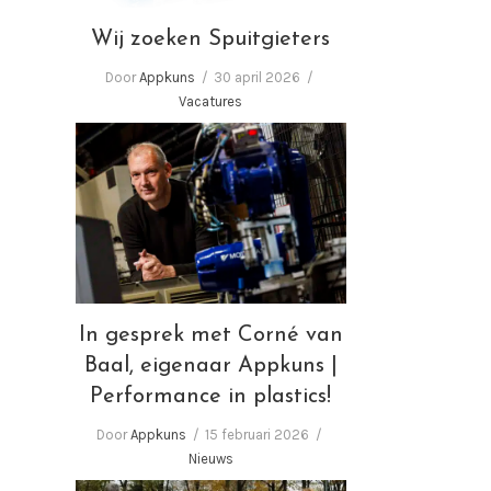
Wij zoeken Spuitgieters
Door
Appkuns
30 april 2026
Vacatures
In gesprek met Corné van
Baal, eigenaar Appkuns |
Performance in plastics!
In gesprek met Corné van
Baal, eigenaar Appkuns |
Performance in plastics!
Door
Appkuns
15 februari 2026
Nieuws