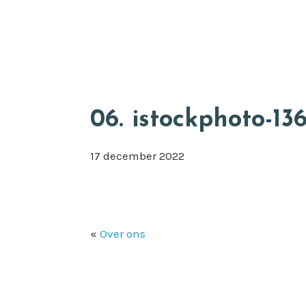
Door
Appkuns
naar
de
hoofd
inhoud
06. istockphoto-1
17 december 2022
«
Over ons