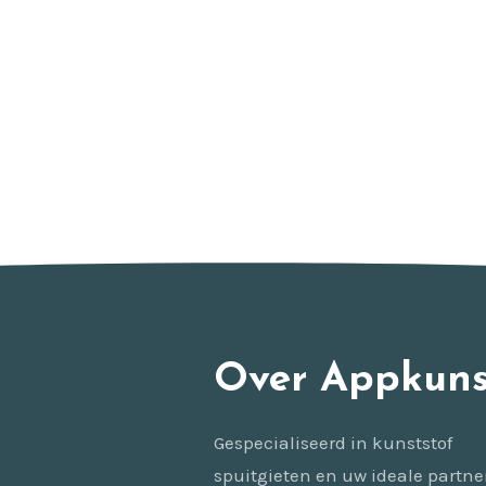
Over Appkuns
Gespecialiseerd in kunststof
spuitgieten en uw ideale partne