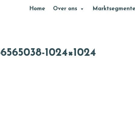
Header
Home
Over ons
Marktsegment
Rechts
366565038-1024×1024