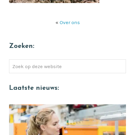
«
Over ons
Zoeken:
Zoek
op
deze
Laatste nieuws:
website