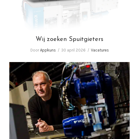
Wij zoeken Spuitgieters
Door
Appkuns
30 april 2026
Vacatures
In gesprek met Corné van Baal, eigenaar
Appkuns | Performance in plastics!