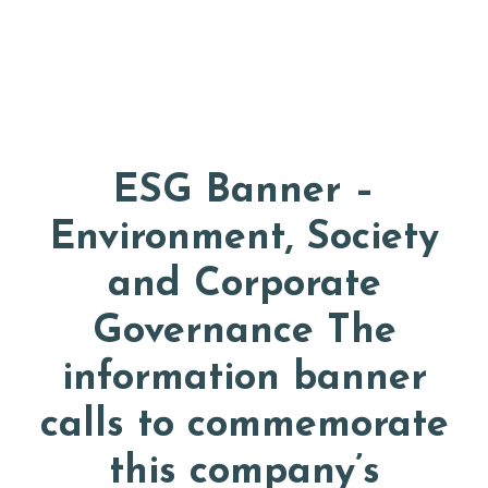
Door
Appkuns
naar
Head
de
Rech
hoofd
inhoud
ESG Banner –
Environment, Society
and Corporate
Governance The
information banner
calls to commemorate
this company’s