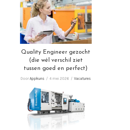
Quality Engineer gezocht
(die wél verschil ziet tussen
goed en perfect)
Quality Engineer gezocht
(die wél verschil ziet
tussen goed en perfect)
Door
Appkuns
4 mei 2026
Vacatures
Wij zoeken Spuitgieters