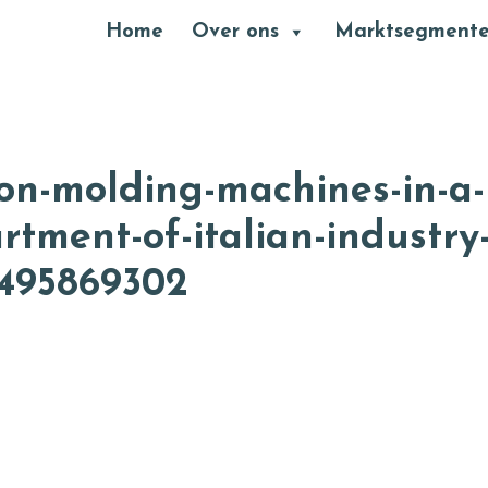
Header
Home
Over ons
Marktsegment
Rechts
ion-molding-machines-in-a-
rtment-of-italian-industry
-495869302