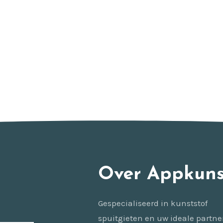
Over Appkuns
Gespecialiseerd in kunststof
spuitgieten en uw ideale partne