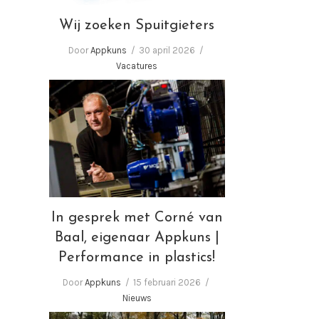
Wij zoeken Spuitgieters
Door
Appkuns
30 april 2026
Vacatures
In gesprek met Corné van
Baal, eigenaar Appkuns |
Performance in plastics!
In gesprek met Corné van
Baal, eigenaar Appkuns |
Performance in plastics!
Door
Appkuns
15 februari 2026
Nieuws