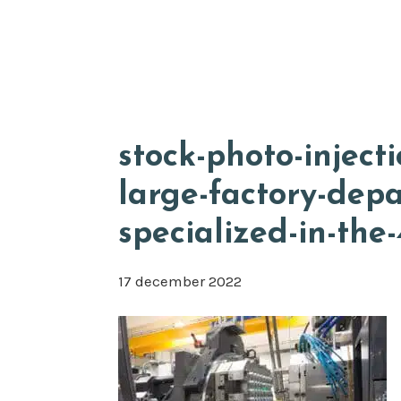
Door
Appkuns
naar
de
hoofd
inhoud
stock-photo-inject
large-factory-depa
specialized-in-the
17 december 2022