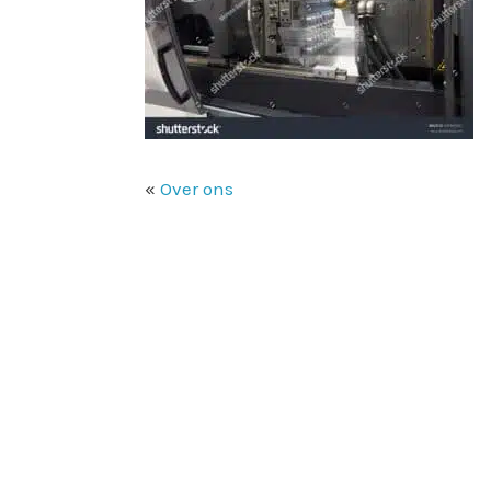
«
Over ons