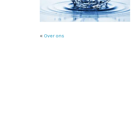
«
Over ons