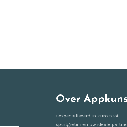
Over Appkuns
Gespecialiseerd in kunststof
spuitgieten en uw ideale partne