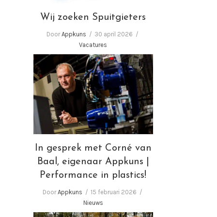
Wij zoeken Spuitgieters
Door
Appkuns
30 april 2026
Vacatures
In gesprek met Corné van
Baal, eigenaar Appkuns |
Performance in plastics!
In gesprek met Corné van
Baal, eigenaar Appkuns |
Performance in plastics!
Door
Appkuns
15 februari 2026
Nieuws