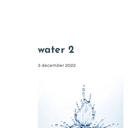
Door
Appkuns
naar
de
hoofd
inhoud
water 2
3 december 2022