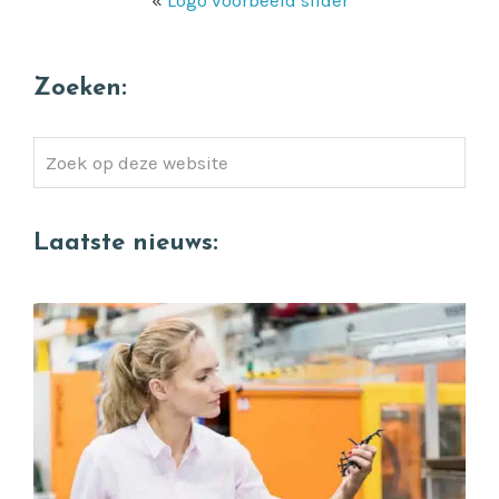
«
Logo voorbeeld slider
Zoeken:
Zoek
op
deze
Laatste nieuws:
website
Quality Engineer gezocht (die wél verschil
ziet tussen goed en perfect)