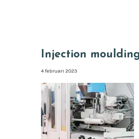
Door
Appkuns
naar
de
hoofd
inhoud
Injection mouldin
4 februari 2023