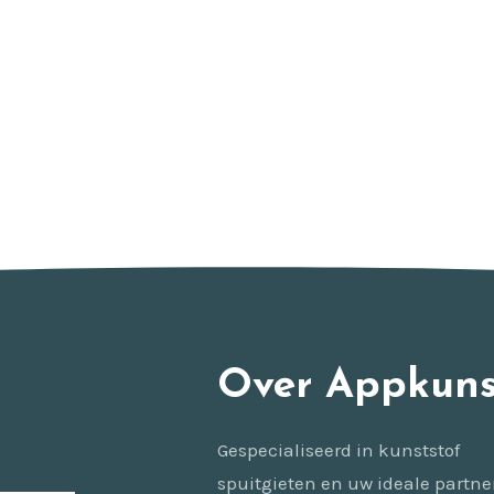
Over Appkuns
Gespecialiseerd in kunststof
spuitgieten en uw ideale partne