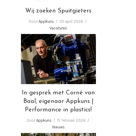
Wij zoeken Spuitgieters
Door
Appkuns
30 april 2026
Vacatures
In gesprek met Corné van
Baal, eigenaar Appkuns |
Performance in plastics!
In gesprek met Corné van
Baal, eigenaar Appkuns |
Performance in plastics!
Door
Appkuns
15 februari 2026
Nieuws