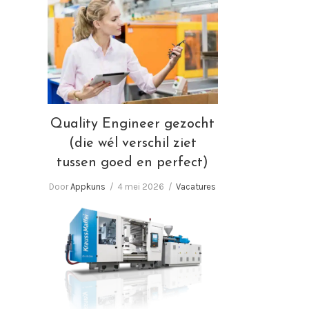
Quality Engineer gezocht
(die wél verschil ziet tussen
goed en perfect)
Quality Engineer gezocht
(die wél verschil ziet
tussen goed en perfect)
Door
Appkuns
4 mei 2026
Vacatures
Wij zoeken Spuitgieters