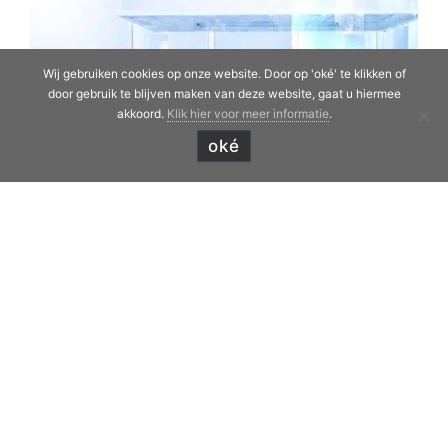
Appkuns wil productie verder automatiseren
Wij gebruiken cookies op onze website. Door op 'oké' te klikken of
met slimme fabriek
door gebruik te blijven maken van deze website, gaat u hiermee
akkoord.
Klik hier voor meer informatie
.
oké
Appkuns wil productie verder
automatiseren met slimme fabriek
By
Appkuns
10 December 2022
News
,
Nieuws