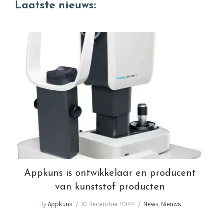
Laatste nieuws:
website
Appkuns is ontwikkelaar en producent van
kunststof producten
Appkuns is ontwikkelaar en producent
van kunststof producten
By
Appkuns
10 December 2022
News
,
Nieuws