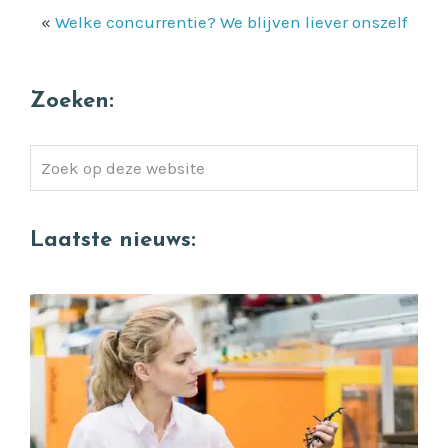
«
Welke concurrentie? We blijven liever onszelf
Zoeken:
Zoek
op
deze
Laatste nieuws:
website
Quality Engineer gezocht (die wél verschil
ziet tussen goed en perfect)