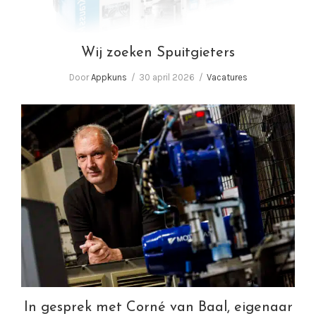
Wij zoeken Spuitgieters
Door
Appkuns
30 april 2026
Vacatures
In gesprek met Corné van Baal, eigenaar
Appkuns | Performance in plastics!
In gesprek met Corné van Baal, eigenaar