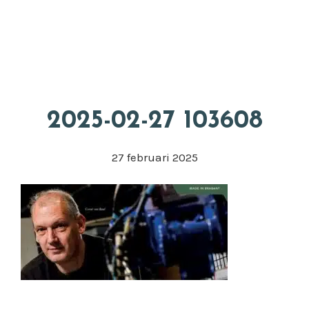
Door
Appkuns
naar
Head
de
Rech
hoofd
inhoud
2025-02-27 103608
27 februari 2025