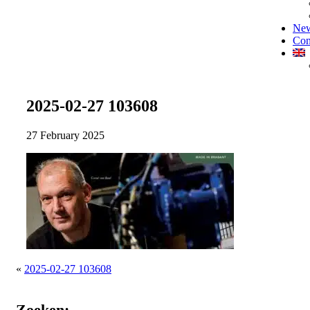
Ne
Con
2025-02-27 103608
27 February 2025
«
2025-02-27 103608
Zoeken: