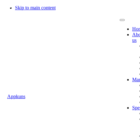
Skip to main content
Heade
Right
Ho
Abo
us
Mar
Appkuns
Spe