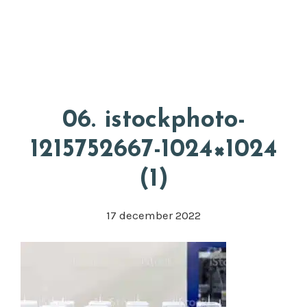
Door
Appkuns
naar
Head
de
Rech
hoofd
inhoud
06. istockphoto-
1215752667-1024×1024
(1)
17 december 2022