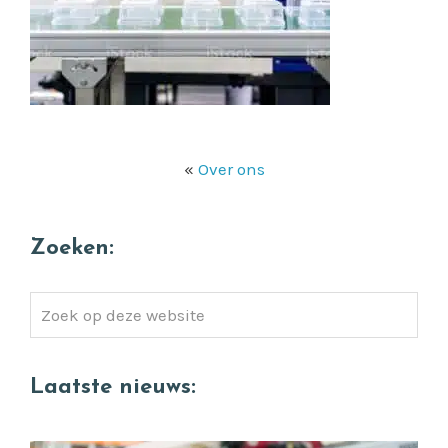
«
Over ons
Zoeken:
Zoek
op
deze
Laatste nieuws:
website