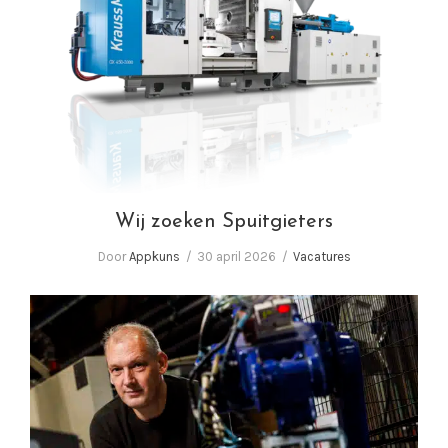
Wij zoeken Spuitgieters
Wij zoeken Spuitgieters
Door
Appkuns
30 april 2026
Vacatures
In gesprek met Corné van Baal, eigenaar
Appkuns | Performance in plastics!