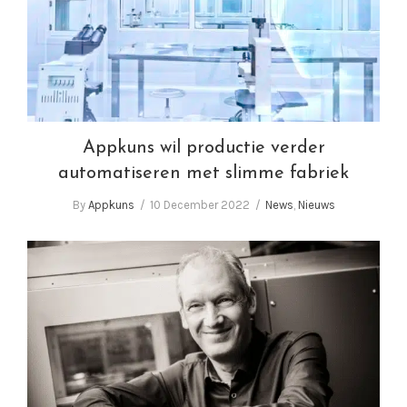
met slimme fabriek
Appkuns wil productie verder
automatiseren met slimme fabriek
By
Appkuns
10 December 2022
News
,
Nieuws
Appkuns: China hebben we niet nodig