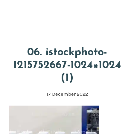
Skip
Appkuns
to
Head
main
Righ
content
06. istockphoto-
1215752667-1024×1024
(1)
17 December 2022