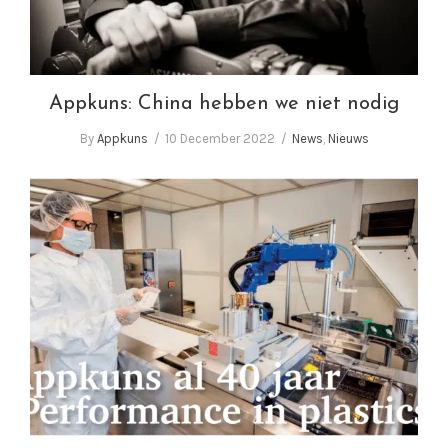
Appkuns: China hebben we niet nodig
By
Appkuns
10 December 2022
News
,
Nieuws
Appkuns al 40 jaar ‘Performance in plastics’