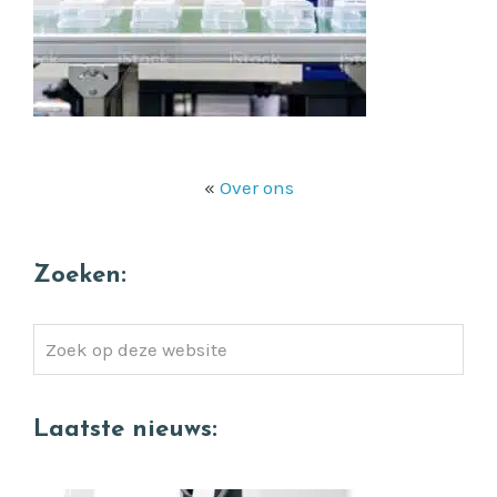
«
Over ons
Zoeken:
Zoek
op
deze
Laatste nieuws:
website