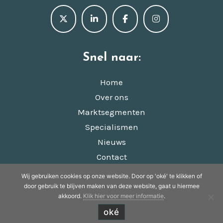
Snel naar:
Home
Over ons
Marktsegmenten
Specialismen
Nieuws
Contact
Wij gebruiken cookies op onze website. Door op 'oké' te klikken of
© Copyright 2022 - 2026
Appkuns
· Alle rechten
door gebruik te blijven maken van deze website, gaat u hiermee
akkoord.
Klik hier voor meer informatie
.
voorbehouden
Ontwikkeling door
Probu
oké