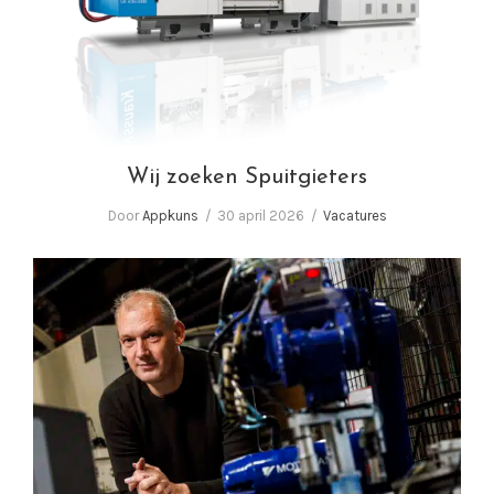
Wij zoeken Spuitgieters
Wij zoeken Spuitgieters
Door
Appkuns
30 april 2026
Vacatures
In gesprek met Corné van Baal, eigenaar
Appkuns | Performance in plastics!