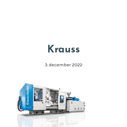
Door
Appkuns
naar
Head
de
Rech
hoofd
inhoud
Krauss
3 december 2022