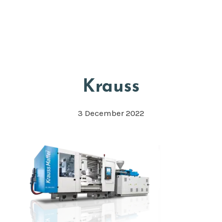
Skip
Appkuns
to
Head
main
Righ
content
Krauss
3 December 2022