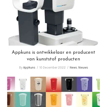
Appkuns is ontwikkelaar en producent van
kunststof producten
Appkuns is ontwikkelaar en producent
van kunststof producten
By
Appkuns
10 December 2022
News
,
Nieuws
Appkuns zet in op duurzaamheid, comfort en