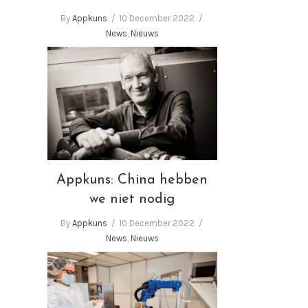
By
Appkuns
10 December 2022
News
,
Nieuws
Appkuns: China hebben we
niet nodig
Appkuns: China hebben
we niet nodig
By
Appkuns
10 December 2022
News
,
Nieuws
Appkuns al 40 jaar