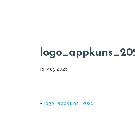
Skip
Appkuns
to
main
content
logo_appkuns_20
15 May 2025
«
logo_appkuns_2025