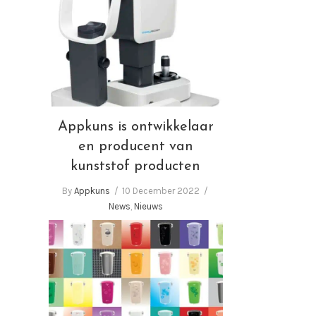
Appkuns is ontwikkelaar en
producent van kunststof
producten
Appkuns is ontwikkelaar
en producent van
kunststof producten
By
Appkuns
10 December 2022
News
,
Nieuws
Appkuns zet in op
duurzaamheid, comfort en
veiligheid in kunststof