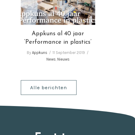
‘Performance in plastics’
Appkuns al 40 jaar
‘Performance in plastics’
By
Appkuns
11 September 2019
News
,
Nieuws
Alle berichten