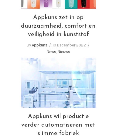
Appkuns zet in op
duurzaamheid, comfort en
veiligheid in kunststof
By
Appkuns
10 December 2022
News
,
Nieuws
Appkuns wil productie
verder automatiseren met
slimme fabriek
Appkuns wil productie
verder automatiseren met
slimme fabriek