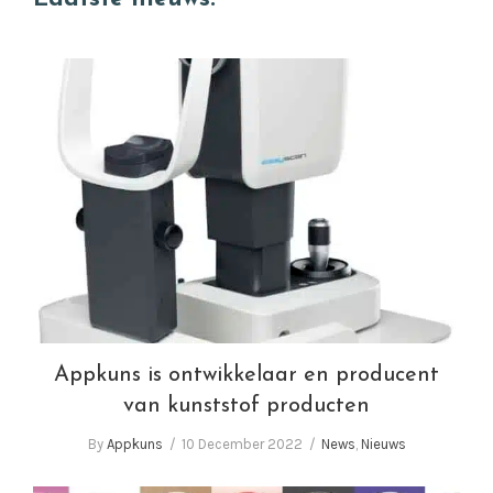
website
Appkuns is ontwikkelaar en producent van
kunststof producten
Appkuns is ontwikkelaar en producent
van kunststof producten
By
Appkuns
10 December 2022
News
,
Nieuws