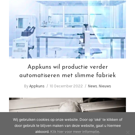
Appkuns wil productie verder automatiseren
met slimme fabriek
Appkuns wil productie verder
automatiseren met slimme fabriek
By
Appkuns
10 December 2022
News
,
Nieuws
Wij gebruiken cookies op onze website. Door op 'oké' te klikken of
door gebruik te blijven maken van deze website, gaat u hiermee
akkoord.
Klik hier voor meer informatie
.