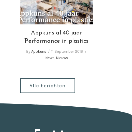
‘Performance in plastics’
Appkuns al 40 jaar
‘Performance in plastics’
By
Appkuns
11 September 2019
News
,
Nieuws
Alle berichten