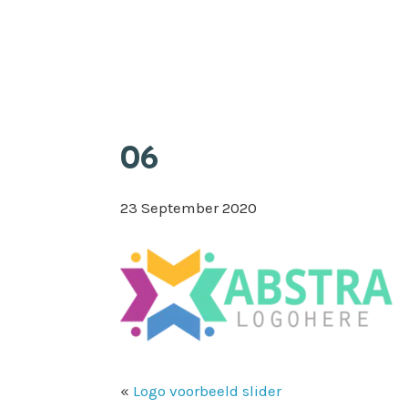
Skip
Appkuns
to
main
content
06
23 September 2020
«
Logo voorbeeld slider