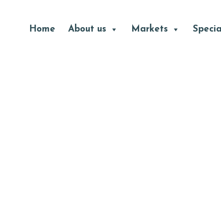
Header
Home
About us
Markets
Specia
Right