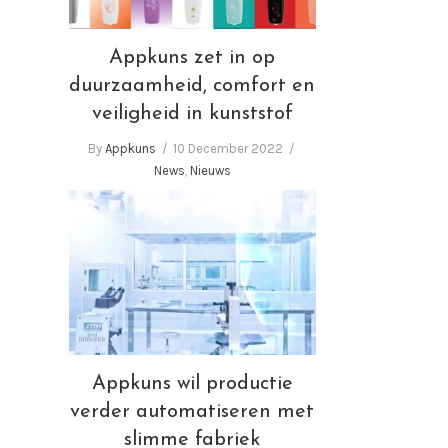
Appkuns zet in op
duurzaamheid, comfort en
veiligheid in kunststof
By
Appkuns
10 December 2022
News
,
Nieuws
Appkuns wil productie
verder automatiseren met
slimme fabriek
Appkuns wil productie
verder automatiseren met
slimme fabriek