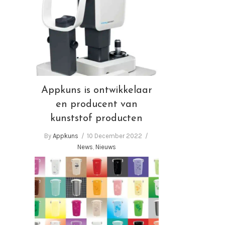
Appkuns is ontwikkelaar en
producent van kunststof
producten
Appkuns is ontwikkelaar
en producent van
kunststof producten
By
Appkuns
10 December 2022
News
,
Nieuws
Appkuns zet in op
duurzaamheid, comfort en
veiligheid in kunststof