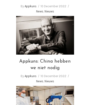
By
Appkuns
10 December 2022
News
,
Nieuws
Appkuns: China hebben we
niet nodig
Appkuns: China hebben
we niet nodig
By
Appkuns
10 December 2022
News
,
Nieuws
Appkuns al 40 jaar